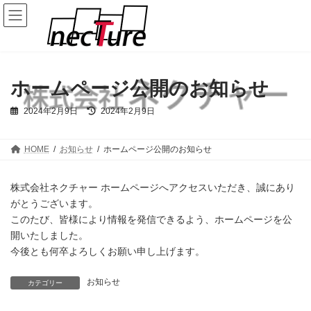
コ
ナ
ン
ビ
テ
ゲ
ン
ー
ツ
シ
へ
ョ
ス
ン
ホームページ公開のお知らせ
キ
に
ッ
移
最
2024年2月9日
2024年2月9日
プ
動
終
更
新
日
HOME
お知らせ
ホームページ公開のお知らせ
時
:
株式会社ネクチャー ホームページへアクセスいただき、誠にあり
がとうございます。
このたび、皆様により情報を発信できるよう、ホームページを公
開いたしました。
今後とも何卒よろしくお願い申し上げます。
お知らせ
カテゴリー