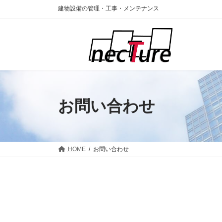
コ
ナ
建物設備の管理・工事・メンテナンス
ン
ビ
テ
ゲ
ン
ー
ツ
シ
へ
ョ
ス
ン
キ
に
ッ
移
プ
動
お問い合わせ
HOME
お問い合わせ